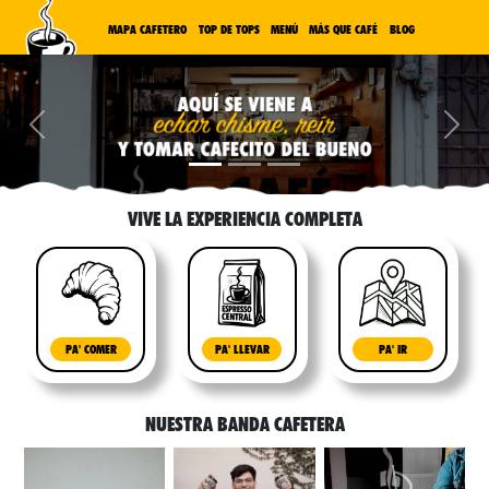
MAPA CAFETERO
TOP DE TOPS
MENÚ
MÁS QUE CAFÉ
BLOG
Previous
Next
VIVE LA EXPERIENCIA COMPLETA
PA' COMER
PA' LLEVAR
PA' IR
NUESTRA BANDA CAFETERA