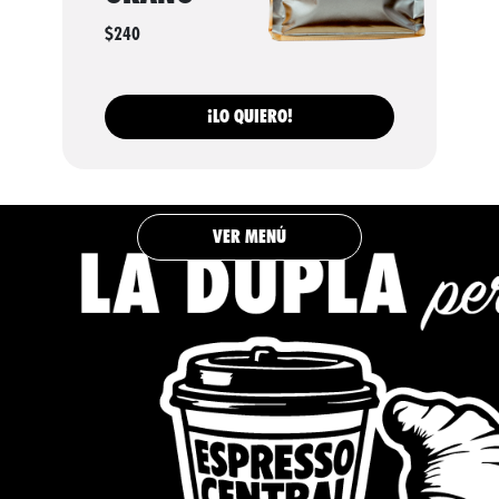
$240
¡LO QUIERO!
VER MENÚ