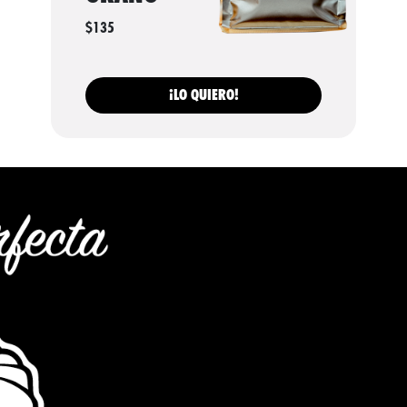
$135
¡LO QUIERO!