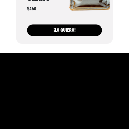
$460
¡LO QUIERO!